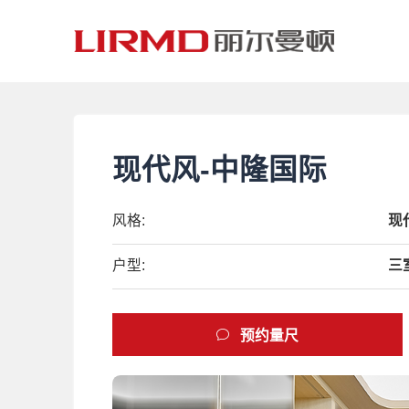
现代风-中隆国际
风格:
现
户型:
三
预约量尺