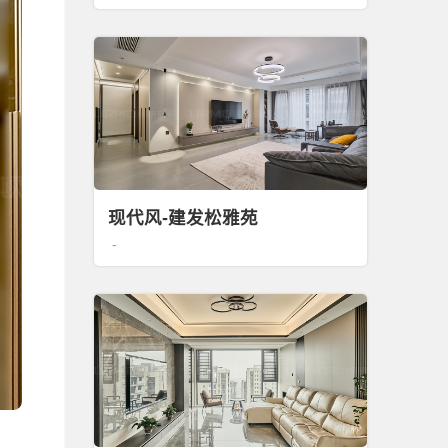
现代风-建发松雅苑
-