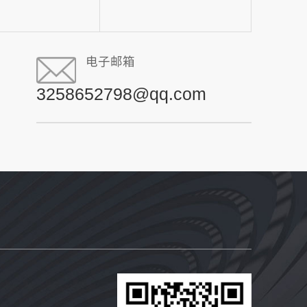
电子邮箱
3258652798@qq.com