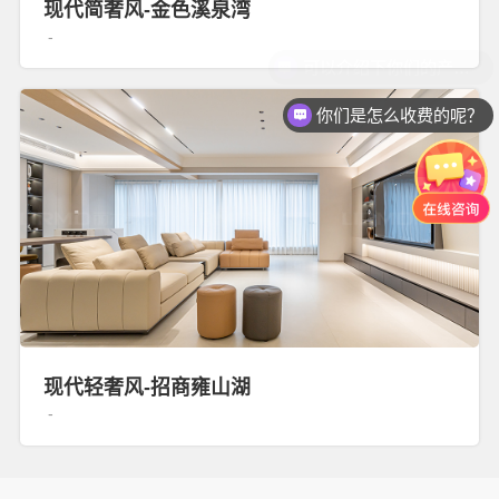
现代简奢风-金色溪泉湾
-
你们是怎么收费的呢？
现代轻奢风-招商雍山湖
-