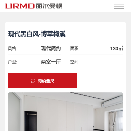
现代黑白风-博萃梅溪
现代简约
130㎡
风格:
面积:
两室一厅
户型:
空间:
预约量尺